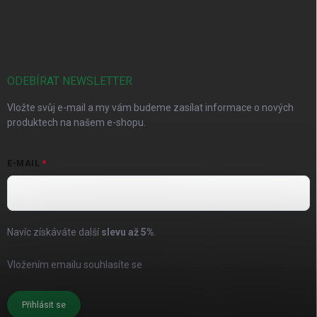
ODEBÍRAT NEWSLETTER
Vložte svůj e-mail a my vám budeme zasílat informace o nových
produktech na našem e-shopu.
E-MAIL
Navíc získáváte další
slevu až
5%
.
Vložením emailu souhlasíte se
zásadami pro zpracování osobních
údajů
Přihlásit se