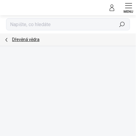
Přejít
na
obsah
Hledat
Dřevěná vědra