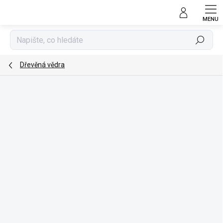
Přejít
na
obsah
Hledat
Dřevěná vědra