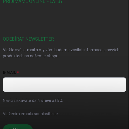
PŘIJÍMÁME ONLINE PLATBY
ODEBÍRAT NEWSLETTER
Vložte svůj e-mail a my vám budeme zasílat informace o nových
produktech na našem e-shopu.
E-MAIL
Navíc získáváte další
slevu až
5%
.
Vložením emailu souhlasíte se
zásadami pro zpracování osobních
údajů