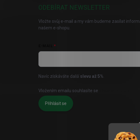
ODEBÍRAT NEWSLETTER
Vložte svůj e-mail a my vám budeme zasílat infor
našem e-shopu.
E-MAIL
Navíc získáváte další
slevu až
5%
.
Vložením emailu souhlasíte se
zásadami pro zpraco
Přihlásit se