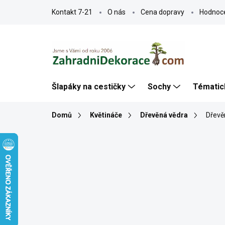
Přejít
Kontakt 7-21
O nás
Cena dopravy
Hodnoc
na
obsah
Šlapáky na cestičky
Sochy
Tématic
Domů
Květináče
Dřevěná vědra
Dřevěn