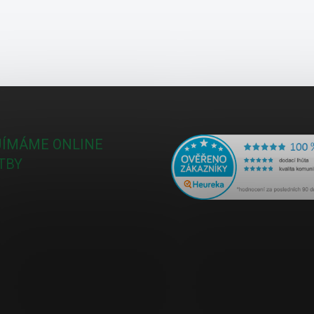
JÍMÁME ONLINE
TBY