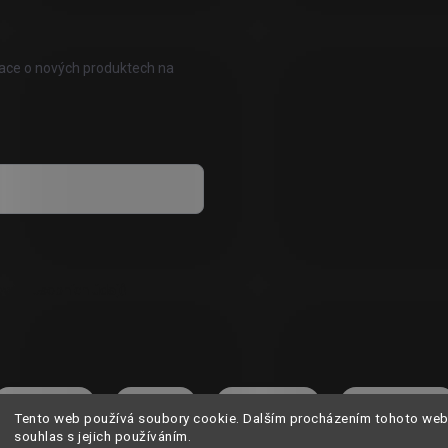
mace o nových produktech na
vání osobních údajů
KONTAKT
O NÁS
DOPRAVA
HODNOCENÍ
Tento web používá soubory cookie. Dalším procházením tohoto web
souhlas s jejich používáním.