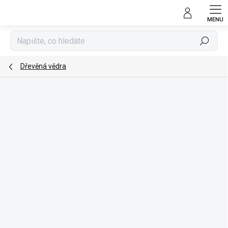
Přejít
na
obsah
Hledat
Dřevěná vědra