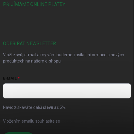
PŘIJÍMÁME ONLINE PLATBY
ODEBÍRAT NEWSLETTER
Vložte svůj e-mail a my vám budeme zasílat informace o nových
produktech na našem e-shopu.
E-MAIL
Navíc získáváte další
slevu až
5%
.
Vložením emailu souhlasíte se
zásadami pro zpracování osobních
údajů