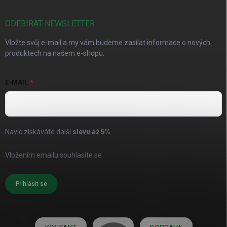
ODEBÍRAT NEWSLETTER
Vložte svůj e-mail a my vám budeme zasílat informace o nových
produktech na našem e-shopu.
E-MAIL
Navíc získáváte další
slevu až
5%
.
Vložením emailu souhlasíte se
zásadami pro zpracování osobních
údajů
Přihlásit se