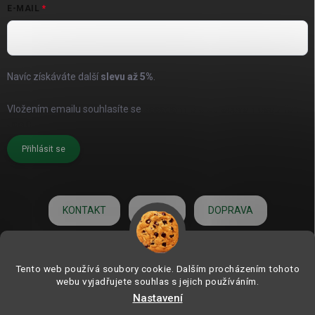
E-MAIL
Navíc získáváte další
slevu až
5%
.
Vložením emailu souhlasíte se
zásadami pro zpracování osobních
údajů
Přihlásit se
KONTAKT
O NÁS
DOPRAVA
HODNOCENÍ
Tento web používá soubory cookie. Dalším procházením tohoto
webu vyjadřujete souhlas s jejich používáním.
Nastavení
Copyright 2026
ZAHRADNÍ DEKORACE.com | od roku 2006
. Všechna práva