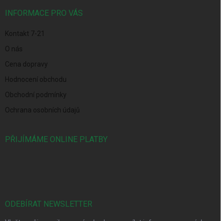
t
í
INFORMACE PRO VÁS
Kontakt 7-21
O nás
Cena dopravy
Hodnocení obchodu
Obchodní podmínky
Ochrana osobních údajů
PŘIJÍMÁME ONLINE PLATBY
ODEBÍRAT NEWSLETTER