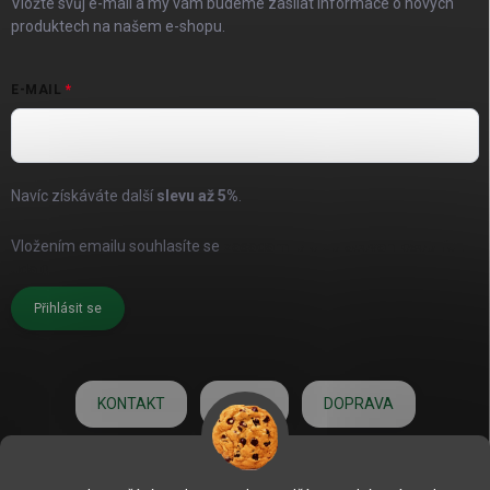
Vložte svůj e-mail a my vám budeme zasílat informace o nových
produktech na našem e-shopu.
E-MAIL
Navíc získáváte další
slevu až
5%
.
Vložením emailu souhlasíte se
zásadami pro zpracování osobních
údajů
Přihlásit se
KONTAKT
O NÁS
DOPRAVA
HODNOCENÍ