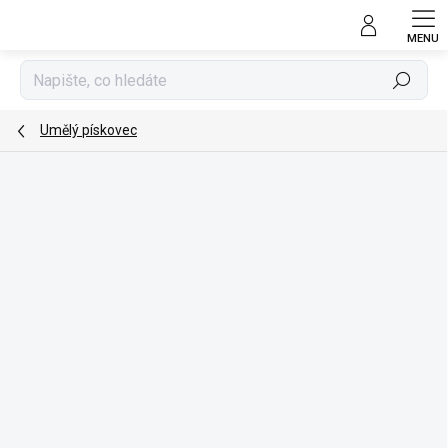
Přejít
na
obsah
Hledat
Umělý pískovec