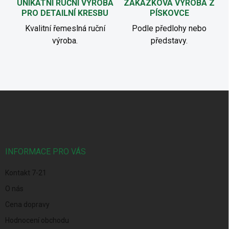
UNIKÁTNÍ RUČNÍ VÝROBA
ZAKÁZKOVÁ VÝROBA Z
PRO DETAILNÍ KRESBU
PÍSKOVCE
Kvalitní řemeslná ruční
Podle předlohy nebo
výroba.
představy.
Z
á
p
a
t
í
INFORMACE PRO VÁS
Kontakt 7-21
O nás
Cena dopravy
Hodnocení obchodu