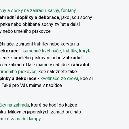
chy a sošky na zahradu, kašny, fontány,
ahradní doplňky a dekorace
, jako jsou sochy
 pítka nebo oblíbené sochy zvířat a další
ly nebo umělého pískovce.
tináče, zahradní truhlíky nebo koryta na
 dekorace
-
kamenné květináče, truhlíky, koryta
robené z umělého pískovce nebo
zahradní
a
na zahradu. Dále máme v nabídce
zahradní
řírodního pískovce
, kde naleznete také
plňky a dekorace
-
květináče ze dřeva
, kde si
. Také pro Vás máme v nabídce
áky na zahradu
, které se hodí do každé
ska. Milovníci japonských zahrad si u nás
nské zahradní lampy.