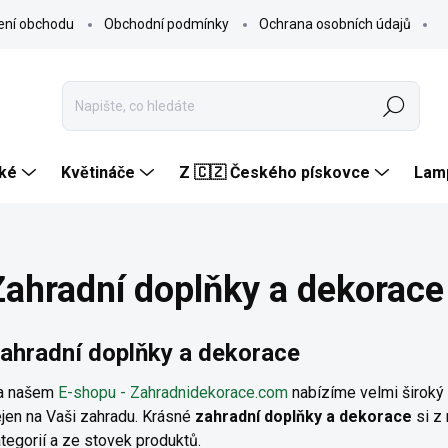
ení obchodu
Obchodní podmínky
Ochrana osobních údajů
Hledat
ké
Květináče
Z 🇨🇿 Českého pískovce
Lam
Zahradní doplňky a dekorace
ahradní doplňky a dekorace
a našem
E-shopu - Zahradnidekorace.com
nabízíme velmi široký
jen na Vaši zahradu. Krásné
zahradní doplňky a dekorace
si z 
tegorií a ze stovek produktů.