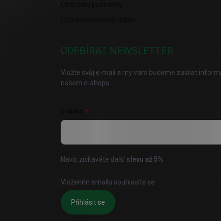
Obchodní podmínky
Ochrana osobních údajů
ODEBÍRAT NEWSLETTER
Vložte svůj e-mail a my vám budeme zasílat infor
našem e-shopu.
E-MAIL
Navíc získáváte další
slevu až
5%
.
Vložením emailu souhlasíte se
zásadami pro zpraco
Přihlásit se