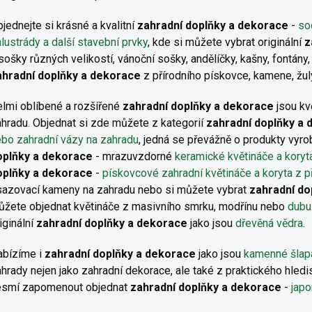
jednejte si krásné a kvalitní
zahradní doplňky a dekorace
-
so
lustrády a další stavební prvky
, kde si můžete vybrat originální
z
sošky různých velikostí, vánoční sošky, andělíčky, kašny, fontány,
ahradní doplňky a dekorace
z přírodního pískovce, kamene, žu
lmi oblíbené a rozšířené
zahradní doplňky a dekorace
jsou kvě
hradu. Objednat si zde můžete z kategorií
zahradní doplňky a
bo zahradní vázy na zahradu
, jedná se převážně o produkty vy
oplňky a dekorace
- mrazuvzdorné
keramické květináče a koryt
oplňky a dekorace
-
pískovcové zahradní květináče a koryta z p
sazovací kameny na zahradu nebo si můžete vybrat
zahradní do
ůžete objednat květináče z masivního smrku, modřínu nebo
dubu
iginální
zahradní doplňky a dekorace
jako jsou
dřevěná vědra
.
abízíme i
zahradní doplňky a dekorace
jako jsou
kamenné šlap
hrady nejen jako zahradní dekorace, ale také z praktického hledi
esmí zapomenout objednat
zahradní doplňky a dekorace
-
japo