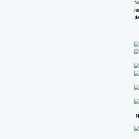
N
n
d
N