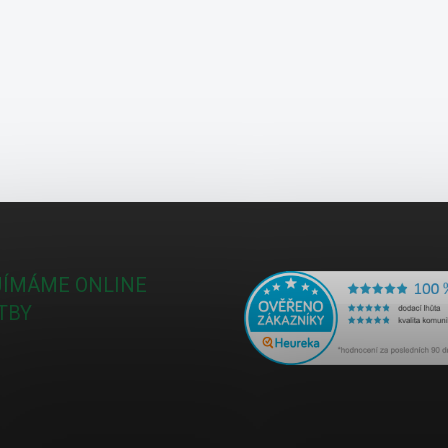
JÍMÁME ONLINE
TBY