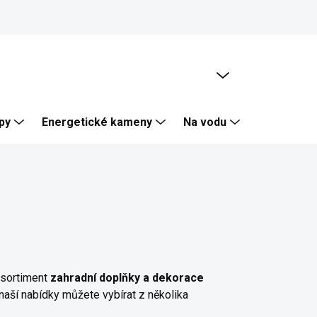
PRÁZDNÝ KOŠÍK
NÁKUPNÍ
KOŠÍK
py
Energetické kameny
Na vodu
Skalka, Zí
 sortiment
zahradní doplňky a dekorace
naší nabídky můžete vybírat z několika