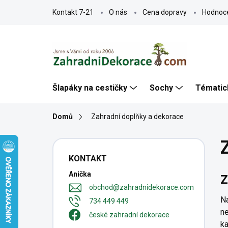
Přejít
Kontakt 7-21
O nás
Cena dopravy
Hodnoc
na
obsah
Šlapáky na cestičky
Sochy
Tématic
Domů
Zahradní doplňky a dekorace
P
o
KONTAKT
s
Anička
t
Z
r
obchod
@
zahradnidekorace.com
a
N
734 449 449
n
ne
české zahradní dekorace
n
ka