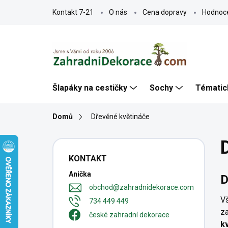
Přejít
Kontakt 7-21
O nás
Cena dopravy
Hodnoc
na
obsah
Šlapáky na cestičky
Sochy
Tématic
Domů
Dřevěné květináče
P
o
KONTAKT
s
Anička
t
D
r
obchod
@
zahradnidekorace.com
a
V
734 449 449
n
za
české zahradní dekorace
n
k