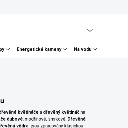
PRÁZDNÝ KOŠÍK
NÁKUPNÍ
KOŠÍK
py
Energetické kameny
Na vodu
Skalka, Zí
bu
dřevěné květináče
a
dřevěný květináč
na
áče dubové
, modřínové, smrkové.
Dřevěné
řevěná vědra
jsou zpracovány klasickou