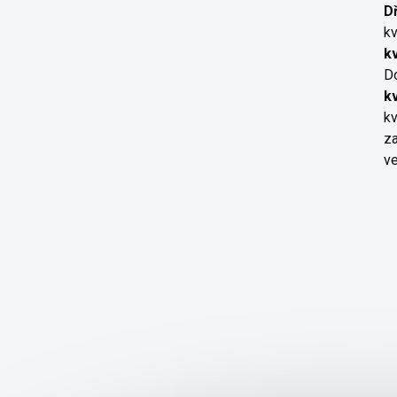
D
kv
k
D
k
kv
za
ve