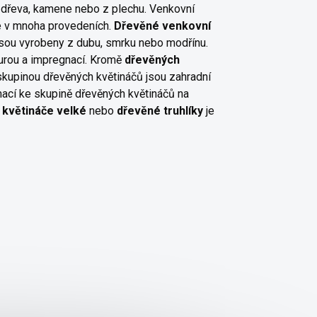
dřeva, kamene nebo z plechu. Venkovní
ce v mnoha provedeních.
Dřevěné venkovní
jsou vyrobeny z dubu, smrku nebo modřínu.
urou a impregnací. Kromě
dřevěných
skupinou dřevěných květináčů jsou zahradní
mací ke skupině dřevěných květináčů na
 květináče velké
nebo
dřevěné truhlíky
je