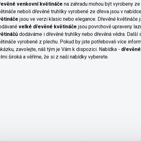
řevěné venkovní květináče
na zahradu mohou být vyrobeny ze 
ětináče neboli dřevěné truhlíky vyrobené ze dřeva jsou v nabíd
větináče
jsou ve verzi klasic nebo elegance. Dřevěné květináče 
odávané
velké dřevěné květináče
jsou povrchově upraveny laz
větináčů
dodáváme i dřevěné truhlíky nebo dřevěná vědra. Další 
ětináče vyrobené z plechu. Pokud by jste potřebovali více infor
kázku, zavolejte, náš tým je Vám k dispozici. Nabídka -
dřevěné
lmi široká a věříme, že si z naší nabídky vyberete.