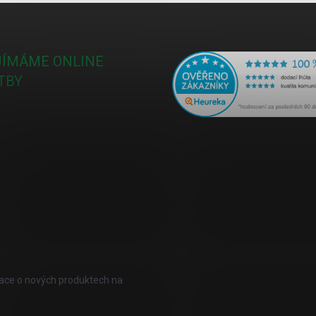
JÍMÁME ONLINE
TBY
mace o nových produktech na