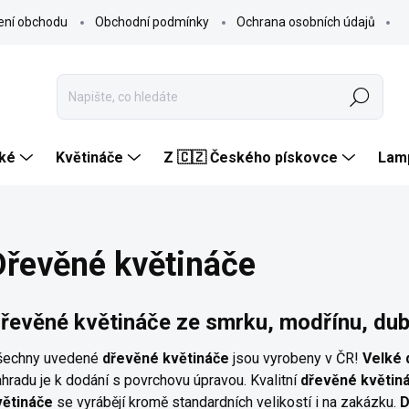
ení obchodu
Obchodní podmínky
Ochrana osobních údajů
Hledat
ké
Květináče
Z 🇨🇿 Českého pískovce
Lam
Dřevěné květináče
řevěné květináče ze smrku, modřínu, du
šechny uvedené
dřevěné květináče
jsou vyrobeny v ČR!
Velké 
hradu je k dodání s povrchovu úpravou. Kvalitní
dřevěné květin
větináče
se vyrábějí kromě standardních velikostí i na zakázku.
D