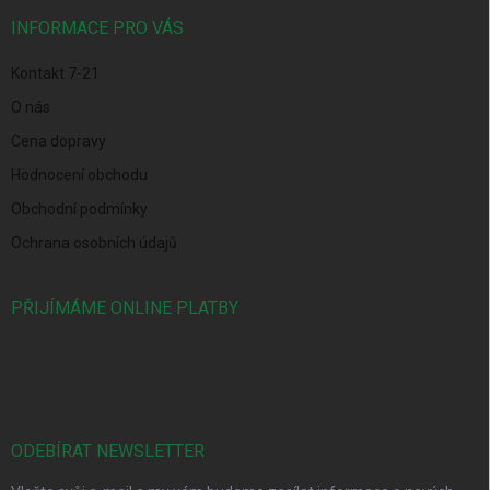
t
í
INFORMACE PRO VÁS
Kontakt 7-21
O nás
Cena dopravy
Hodnocení obchodu
Obchodní podmínky
Ochrana osobních údajů
PŘIJÍMÁME ONLINE PLATBY
ODEBÍRAT NEWSLETTER