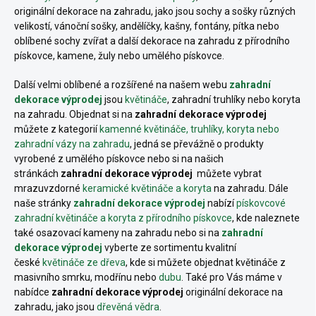
originální dekorace na zahradu, jako jsou sochy a sošky různých
velikostí, vánoční sošky, andělíčky, kašny, fontány, pítka nebo
oblíbené sochy zvířat a další dekorace na zahradu z přírodního
pískovce, kamene, žuly nebo umělého pískovce.
Další velmi oblíbené a rozšířené na našem webu
zahradní
dekorace výprodej
jsou
květináče
, zahradní truhlíky nebo koryta
na zahradu. Objednat si na
zahradní dekorace výprodej
můžete z kategorií
kamenné květináče, truhlíky, koryta nebo
zahradní vázy na zahradu
, jedná se převážně o produkty
vyrobené z umělého pískovce nebo si na našich
stránkách
zahradní dekorace výprodej
můžete vybrat
mrazuvzdorné
keramické květináče a koryta
na zahradu. Dále
naše stránky
zahradní dekorace výprodej
nabízí
pískovcové
zahradní květináče a koryta z přírodního pískovce
, kde naleznete
také osazovací kameny na zahradu nebo si na
zahradní
dekorace výprodej
vyberte ze sortimentu kvalitní
české
květináče ze dřeva
, kde si můžete objednat květináče z
masivního smrku, modřínu nebo
dubu
. Také pro Vás máme v
nabídce
zahradní dekorace výprodej
originální dekorace na
zahradu, jako jsou
dřevěná vědra
.