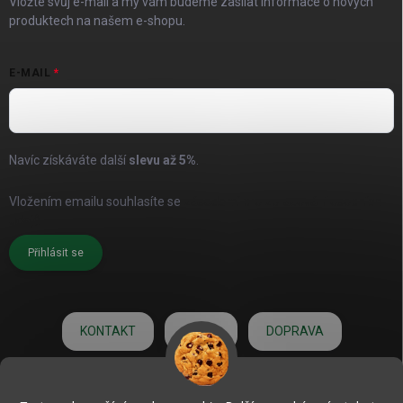
Vložte svůj e-mail a my vám budeme zasílat informace o nových
produktech na našem e-shopu.
E-MAIL
Navíc získáváte další
slevu až
5%
.
Vložením emailu souhlasíte se
zásadami pro zpracování osobních
údajů
Přihlásit se
KONTAKT
O NÁS
DOPRAVA
HODNOCENÍ