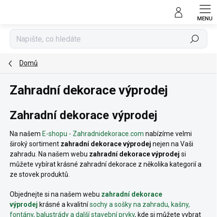
Přejít
na
obsah
Hledat
Domů
Zahradní dekorace výprodej
Zahradní dekorace výprodej
Na našem
E-shopu - Zahradnidekorace.com
nabízíme velmi
široký sortiment
zahradní dekorace výprodej
nejen na Vaši
zahradu. Na našem webu
zahradní dekorace výprodej
si
můžete vybírat krásné zahradní dekorace z několika kategorií a
ze stovek produktů.
Objednejte si na našem webu
zahradní dekorace
výprodej
krásné a kvalitní
sochy a sošky na zahradu, kašny,
fontány, balustrády a další stavební prvky
, kde si můžete vybrat