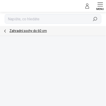
Přejít
na
obsah
Hledat
Zahradní sochy do 60 cm