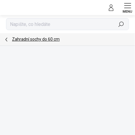
Přejít
na
obsah
Hledat
Zahradní sochy do 60 cm