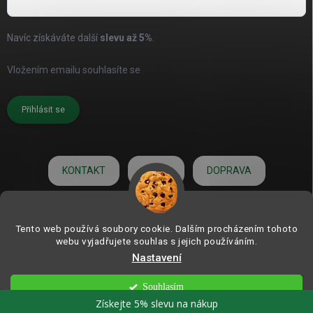
Navíc získáváte další
slevu až
5%
.
Vložením emailu souhlasíte se
zásadami pro zpracování osobních
údajů
Přihlásit se
KONTAKT
O NÁS
DOPRAVA
HODNOCENÍ
Tento web používá soubory cookie. Dalším procházením tohoto
webu vyjadřujete souhlas s jejich používáním.
Nastavení
Copyright 2026
ZAHRADNÍ DEKORACE.com | od roku 2006
. Všechna práva
vyhrazena.
Souhlasím
Vytvořil Shoptet
Získejte 5% slevu na nákup