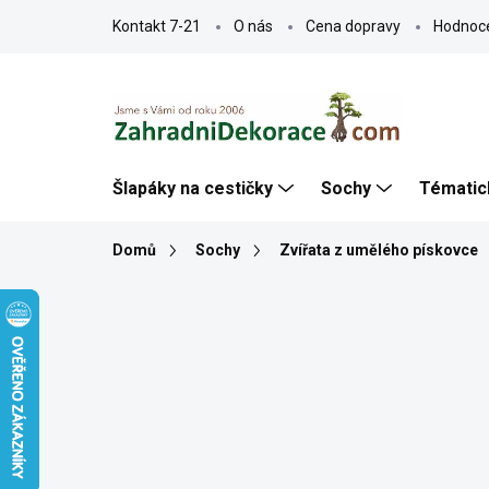
Přejít
Kontakt 7-21
O nás
Cena dopravy
Hodnoc
na
obsah
Šlapáky na cestičky
Sochy
Tématic
Domů
Sochy
Zvířata z umělého pískovce