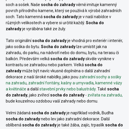
soch a sošek. Naše
socha do zahrady
věrně imituje kamenný
povrch přírodního kamene, který se používá k výrobě zahradních
soch.
Tato
kamenná
socha do zahrady
je v naší nabídce v
různých velikostech a vybere si určitě každý.
Socha do
zahrady
je vyráběna také ze žuly.
Tato originální
socha do zahrady
je vhodná pro exteriér i interiér,
jako soška do bytu.
Socha do zahrady
lze umístit jak na
zahradu, do parku, na nádvoří nebo do domu, bytu, na terasu či
balkón. Především velká
socha do zahrady
skvěle vynikne v
kontrastu se zahradou nebo parkem. Velká
socha do
zahrady
může být navíc vkusně doplněna o další zahradní
dekorace z naší široké nabídky, jako jsou
zahradní sochy a sošky
na zahradu
,
zahradní fontány, kašny a umyvadla
,
kamenné vázy
a květináče
a další
stavební prvky nebo balustrády.
Také
socha
do zahrady
, jako zvířecí
socha do zahrady
-
zvířata na zahradu,
bude kouzelnou ozdobou vaší zahrady nebo domu.
Velmi žádaná
socha do zahrady
je například
vodník, Budha
socha do zahrady
nebo lev jako zahradní dekorace
. Další
oblíbená
socha do zahrady
je také
žába, zajíc, trpaslík
socha do