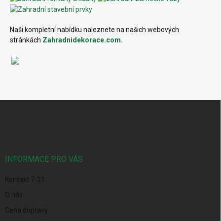
Naši kompletní nabídku naleznete na našich webových
stránkách
Zahradnidekorace.com.
Z
á
p
a
t
í
INFORMACE PRO VÁS
Kontakt 7-21
O nás
Cena dopravy