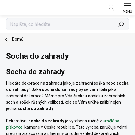
Přejít
na
obsah
Hledat
Domů
Socha do zahrady
Socha do zahrady
Hledáte dekorace na zahradu jako je zahradní soška nebo
socha
do zahrady
?
Jaká
socha do zahrady
by se vám líbila jako
zahradní dekorace? Máme pro Vás širokou nabídku zahradních
soch a sošek různých velikostí, kde se Vám určitě zalíbí nejen
jedna
socha do zahrady
Dekorativní
socha do zahrady
je vyrobena ručně z
umělého
pískovce,
kamene v České republice. Tato výroba zaručuje velmi
precizní zpracování a příjemný přírodní vzhled dekorativních