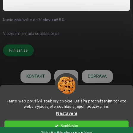
Navíc získáváte další
slevu až
5%
.
Vložením emailu souhlasíte se
zásadami pro zpracování osobních
údajů
Přihlásit se
KONTAKT
O NÁS
DOPRAVA
HODNOCENÍ
Tento web používá soubory cookie. Dalším procházením tohoto
webu vyjadřujete souhlas s jejich používáním.
Nastavení
Copyright 2026
ZAHRADNÍ DEKORACE.com | od roku 2006
. Všechna práva
vyhrazena.
Souhlasím
Vytvořil Shoptet
Získejte 5% slevu na nákup