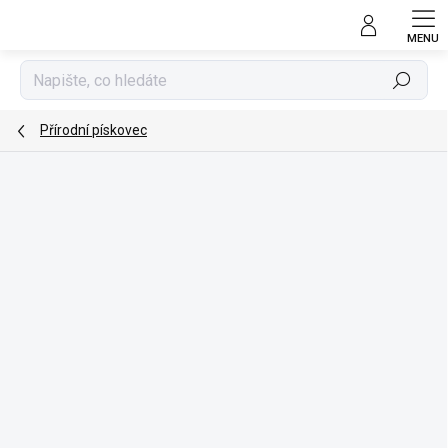
Přejít
na
obsah
Hledat
Přírodní pískovec