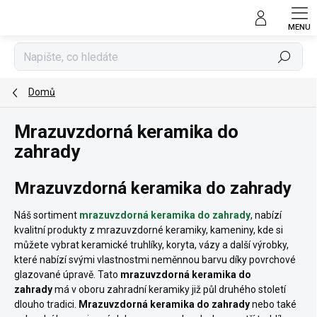
Přejít
na
obsah
Hledat
Domů
Mrazuvzdorná keramika do
zahrady
Mrazuvzdorná keramika do zahrady
Náš sortiment
mrazuvzdorná keramika do zahrady
, nabízí
kvalitní produkty z mrazuvzdorné keramiky, kameniny, kde si
můžete vybrat keramické truhlíky, koryta, vázy a další výrobky,
které nabízí svými vlastnostmi neměnnou barvu díky povrchové
glazované úpravě. Tato
mrazuvzdorná keramika do
zahrady
má v oboru zahradní keramiky již půl druhého století
dlouho tradici.
Mrazuvzdorná keramika do zahrady
nebo také