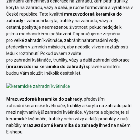
zahradní kameninová dekorace na zahradu, kam patří truhlíky,
koryta na zahradu, vázy a další, je ručně formována a vyráběna v
České republice. Tato kvalitní
mrazuvzdorná keramika do
zahrady
- zahradní koryta, truhlíky na zahradu, vázy a
ostatní, poskytuje neomezenou životnost, pokud nedojde k
jejímu mechanickému poškození. Doporučujeme zejména
pro velké zahradní květináče, zabránit nahromadění vody,
především v zimních měsících, aby nedošlo vlivem roztažnosti
ledu k roztrhnutí. Pokud ovšem zvolíte
pro zahradní
květináče
,
truhlíky, vázy a další zahradní dekorace
(
mrazuvzdorná keramika do zahrady
)
správné umístění,
budou Vám sloužit i několik desítek let.
Mrazuvzdorná keramika do zahrady
, především
zahradní keramické květináče, truhlíky a koryta na zahradu
patří
mezi nejtrvanlivější zahradní květináče. Vyberte a objednejte si
keramické květináče, truhlíky nebo vázy a další produkty z naší
nabídky
mrazuvzdorná keramika do zahrady
ihned na našem
E-shopu: