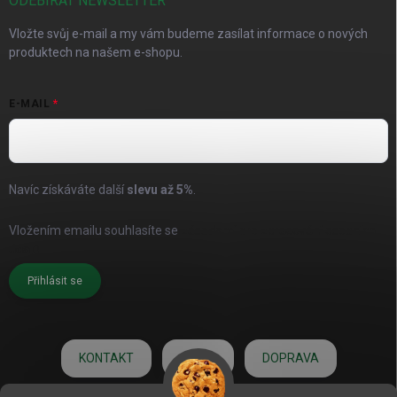
ODEBÍRAT NEWSLETTER
Vložte svůj e-mail a my vám budeme zasílat informace o nových
produktech na našem e-shopu.
E-MAIL
Navíc získáváte další
slevu až
5%
.
Vložením emailu souhlasíte se
zásadami pro zpracování osobních
údajů
Přihlásit se
KONTAKT
O NÁS
DOPRAVA