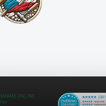
JÍMÁME ONLINE
TBY