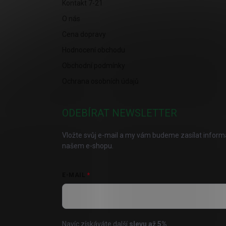
Kontakt 7-21
O nás
Cena dopravy
Hodnocení obchodu
Obchodní podmínky
Ochrana osobních údajů
ODEBÍRAT NEWSLETTER
Vložte svůj e-mail a my vám budeme zasílat infor
našem e-shopu.
E-MAIL
Navíc získáváte další
slevu až
5%
.