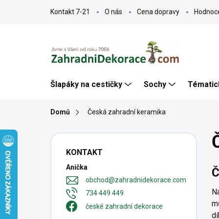
Přejít
Kontakt 7-21
O nás
Cena dopravy
Hodnoc
na
obsah
Šlapáky na cestičky
Sochy
Tématic
Domů
Česká zahradní keramika
P
o
KONTAKT
s
Anička
t
Č
r
obchod
@
zahradnidekorace.com
a
N
734 449 449
n
mů
české zahradní dekorace
n
dí