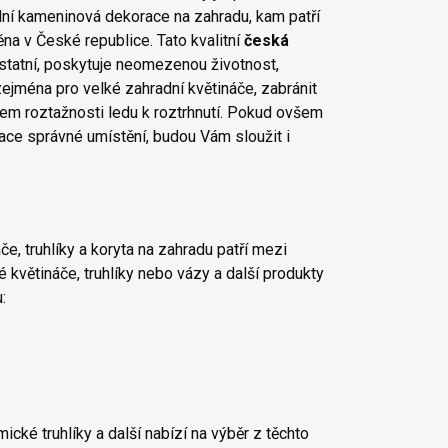
ní kameninová dekorace na zahradu, kam patří
běna v České republice. Tato kvalitní
česká
 ostatní, poskytuje neomezenou životnost,
jména pro velké zahradní květináče, zabránit
em roztažnosti ledu k roztrhnutí. Pokud ovšem
race
správné umístění, budou Vám sloužit i
e, truhlíky a koryta na zahradu
patří mezi
é květináče, truhlíky nebo vázy a další produkty
:
cké truhlíky a další nabízí na výběr z těchto