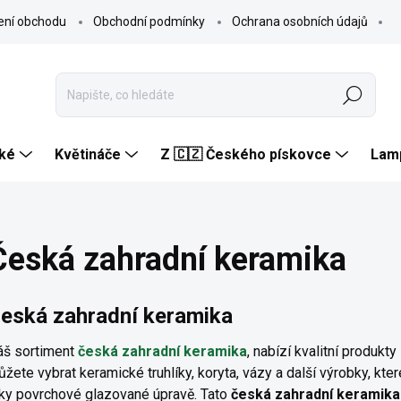
ení obchodu
Obchodní podmínky
Ochrana osobních údajů
Hledat
ké
Květináče
Z 🇨🇿 Českého pískovce
Lam
Česká zahradní keramika
eská zahradní keramika
áš sortiment
česká zahradní keramika
, nabízí kvalitní produk
žete vybrat keramické truhlíky, koryta, vázy a další výrobky, kt
ky povrchové glazované úpravě. Tato
česká zahradní keramika