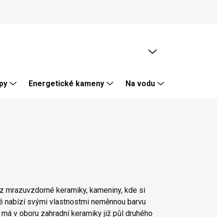
PRÁZDNÝ KOŠÍK
NÁKUPNÍ
KOŠÍK
py
Energetické kameny
Na vodu
Skalka, Zí
ty z mrazuvzdorné keramiky, kameniny, kde si
eré nabízí svými vlastnostmi neměnnou barvu
má v oboru zahradní keramiky již půl druhého