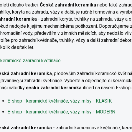
oletí dlouho tradici.
Č
eská zahradní keramika
nebo také zahrad
uhlíky, koryta na zahradu, vázy a další, je ručně formována a vyrá
ahradní keramika
- zahradní koryta, truhlíky na zahradu, vázy a
kud nedojde k jejímu mechanickému poškození. Doporučujeme ze
hromadění vody, především v zimních měsících, aby nedošlo vliv
olíte pro zahradní
květináče
,
truhlíky, vázy a další zahradní deko
kolik desítek let.
eská zahradní keramika
, především zahradní keramické květináč
jtrvanlivější zahradní květináče. Vyberte a objednejte si keramick
naší nabídky
česká zahradní keramika
ihned na našem E-shopu
E-shop - keramické květináče, vázy, mísy - KLASIK
E-shop - keramické květináče, vázy, mísy - MODERN
eská zahradní keramika
- zahradní kameninové květináče, kerami