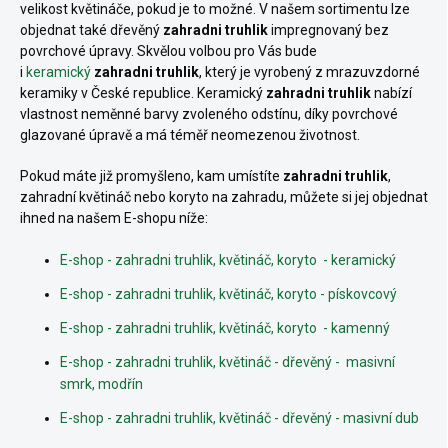
velikost květináče, pokud je to možné. V našem sortimentu lze
objednat také dřevěný
zahradni truhlik
impregnovaný bez
povrchové úpravy. Skvělou volbou pro Vás bude
i
keramický
zahradni truhlik
, který je vyrobený z mrazuvzdorné
keramiky v České republice. Keramický
zahradni truhlik
nabízí
vlastnost neměnné barvy zvoleného odstínu, díky povrchové
glazované úpravě a má téměř neomezenou životnost.
Pokud máte již promyšleno, kam umístíte
zahradni truhlik
,
zahradní květináč nebo koryto na zahradu, můžete si jej objednat
ihned na našem E-shopu níže:
E-shop - zahradni truhlik, květináč, koryto - keramický
E-shop - zahradni truhlik, květináč, koryto - pískovcový
E-shop - zahradni truhlik, květináč, koryto - kamenný
E-shop - zahradni truhlik, květináč - dřevěný - masivní
smrk, modřín
E-shop - zahradni truhlik, květináč - dřevěný - masivní dub