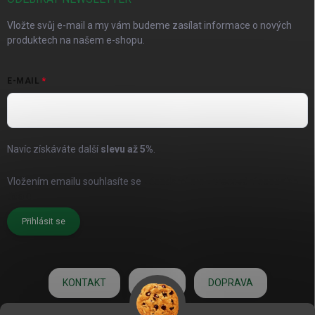
Vložte svůj e-mail a my vám budeme zasílat informace o nových
produktech na našem e-shopu.
E-MAIL
Navíc získáváte další
slevu až
5%
.
Vložením emailu souhlasíte se
zásadami pro zpracování osobních
údajů
Přihlásit se
KONTAKT
O NÁS
DOPRAVA