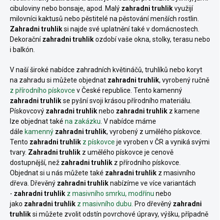
cibuloviny nebo bonsaje, apod. Malý
zahradni truhlik
využijí
milovníci kaktusů nebo pěstitelé na pěstování menších rostlin.
Zahradni truhlik
si najde své uplatnění také v domácnostech.
Dekorační
zahradni truhlik
ozdobí vaše okna, stolky, terasu nebo
i balkón.
V naší široké nabídce zahradních květináčů, truhlíků nebo koryt
na zahradu si můžete objednat
zahradni truhlik
, vyrobený ručně
z přírodního pískovce
v České republice. Tento kamenný
zahradni truhlik
se pyšní svoji krásou přírodního materiálu.
Pískovcový
zahradni truhlik
nebo
zahradni truhlik
z kamene
lze objednat také
na zakázku
. V nabídce máme
dále
kamenný
zahradni truhlik
, vyrobený z umělého pískovce.
Tento
zahradni truhlik
z pískovce
je vyroben v ČR a vyniká svými
tvary.
Zahradni truhlik
z umělého pískovce je cenově
dostupnější, než
zahradni truhlik
z přírodního pískovce.
Objednat si u nás můžete také
zahradni truhlik
z masivního
dřeva. Dřevěný
zahradni truhlik
nabízíme ve více variantách
-
zahradni truhlik
z masivního smrku, modřínu
nebo
jako
zahradni truhlik
z masivního dubu.
Pro dřevěný
zahradni
truhlik
si můžete zvolit odstín povrchové úpravy, výšku, případně