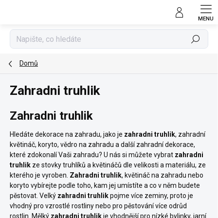
Přejít
na
obsah
Hledat
Domů
Zahradni truhlik
Zahradni truhlik
Hledáte dekorace na zahradu, jako je
zahradni truhlik
, zahradní
květináč, koryto, vědro na zahradu a další zahradní dekorace,
které zdokonalí Vaši zahradu? U nás si můžete vybrat
zahradni
truhlik
ze stovky truhlíků a květináčů dle velikosti a materiálu, ze
kterého je vyroben.
Zahradni truhlik
, květináč na zahradu nebo
koryto vybírejte podle toho, kam jej umístíte a co v něm budete
pěstovat. Velký
zahradni truhlik
pojme více zeminy, proto je
vhodný pro vzrostlé rostliny nebo pro pěstování více odrůd
rostlin. Mělký
zahradni truhlik
je vhodnější pro nízké bylinky, jarní