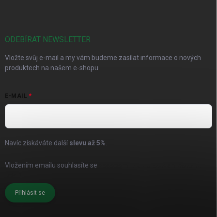
ODEBÍRAT NEWSLETTER
Vložte svůj e-mail a my vám budeme zasílat informace o nových
produktech na našem e-shopu.
E-MAIL
Navíc získáváte další
slevu až
5%
.
Vložením emailu souhlasíte se
zásadami pro zpracování osobních
údajů
Přihlásit se