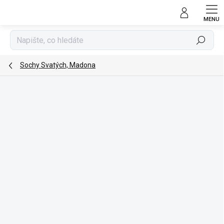
Přejít
na
obsah
Hledat
Sochy Svatých, Madona