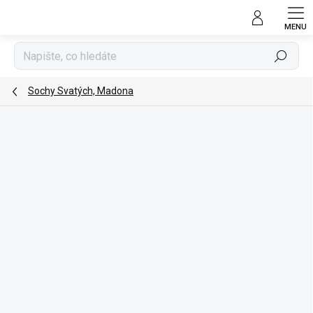
Přejít
na
obsah
Hledat
Sochy Svatých, Madona