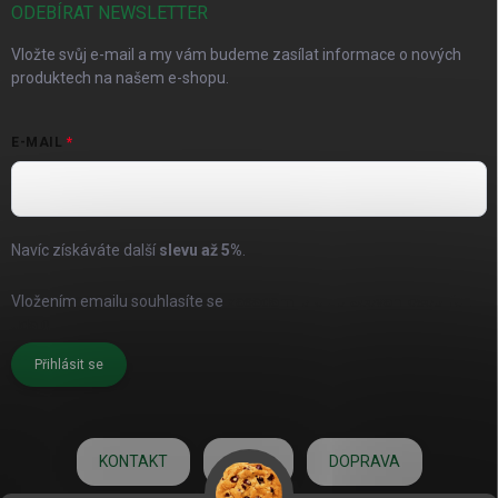
ODEBÍRAT NEWSLETTER
Vložte svůj e-mail a my vám budeme zasílat informace o nových
produktech na našem e-shopu.
E-MAIL
Navíc získáváte další
slevu až
5%
.
Vložením emailu souhlasíte se
zásadami pro zpracování osobních
údajů
Přihlásit se
KONTAKT
O NÁS
DOPRAVA