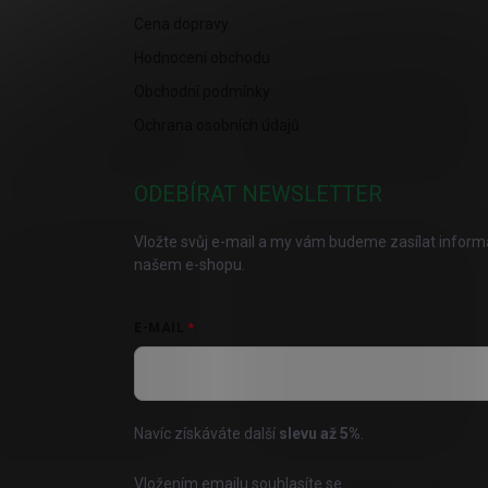
Cena dopravy
Hodnocení obchodu
Obchodní podmínky
Ochrana osobních údajů
ODEBÍRAT NEWSLETTER
Vložte svůj e-mail a my vám budeme zasílat infor
našem e-shopu.
E-MAIL
Navíc získáváte další
slevu až
5%
.
Vložením emailu souhlasíte se
zásadami pro zpraco