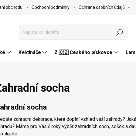
ení obchodu
Obchodní podmínky
Ochrana osobních údajů
Hledat
ké
Květináče
Z 🇨🇿 Českého pískovce
Lam
Zahradní socha
ahradní socha
edáte zahradní dekorace, které doplní vzhled vaší zahrady? Jak
ahradu? Máme pro Vás široký výběr zahradních
soch
, sošek a dal
milujete.