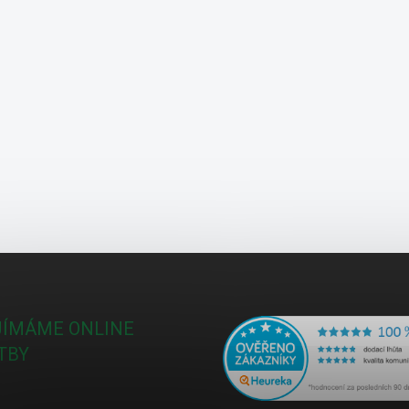
JÍMÁME ONLINE
TBY