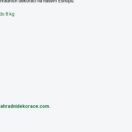
zahradních dekorací na našem Eshopu:
do 8 kg
ahradnidekorace.com.