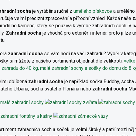
ahradní socha
je vyráběna ručně z
umělého pískovce
a umělého 
ručuje velmi precizní zpracování a přírodní vzhled. Každá naše
z
írodního kamene, který se používá k výrobě zahradních soch. V
ly.
Zahradní socha
je vhodná pro exteriér i interiér, proto ji lze
tu.
terá
zahradní socha
se vám hodí na vaši zahradu? Výběr v kateg
šky si můžete z našeho sortimentu objednat dle velikosti,
velké
 zahradu do 40 kg,
malé zahradní sochy a sošky do domu do 8 k
elmi oblíbená
zahradní socha
je například soška Buddhy, socha
atého Urbana, socha svatého Floriána nebo
zahradní socha
Mad
rtiment zahradních soch a sošek je velmi široký a patří mezi něj