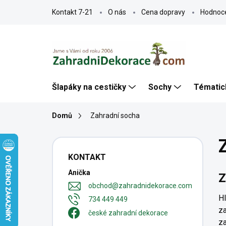
Přejít
Kontakt 7-21
O nás
Cena dopravy
Hodnoc
na
obsah
Šlapáky na cestičky
Sochy
Tématic
Domů
Zahradní socha
P
o
KONTAKT
s
Anička
t
Z
r
obchod
@
zahradnidekorace.com
a
Hl
734 449 449
n
z
české zahradní dekorace
n
za