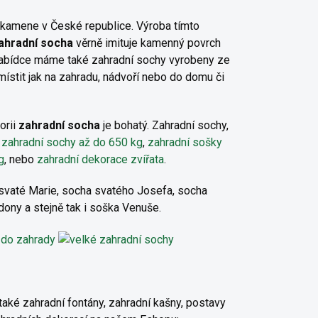
kamene v České republice. Výroba tímto
ahradní socha
věrně imituje kamenný povrch
 nabídce máme také zahradní sochy vyrobeny ze
 umístit jak na zahradu, nádvoří nebo do domu či
orii
zahradní socha
je bohatý. Zahradní sochy,
 zahradní sochy až do 650 kg
,
zahradní sošky
g
, nebo
zahradní dekorace zvířata
.
 svaté Marie, socha svatého Josefa, socha
ony a stejně tak i soška Venuše.
 také zahradní fontány, zahradní kašny, postavy