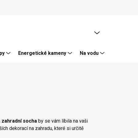
PRÁZDNÝ KOŠÍK
NÁKUPNÍ
KOŠÍK
py
Energetické kameny
Na vodu
Skalka, Zí
á
zahradní socha
by se vám líbila na vaši
ších dekorací na zahradu, které si určitě