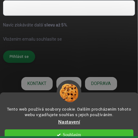
Navíc získáváte další
slevu až
5%
.
Vložením emailu souhlasíte se
zásadami pro zpracování osobních
údajů
Přihlásit se
KONTAKT
O NÁS
DOPRAVA
HODNOCENÍ
Tento web používá soubory cookie. Dalším procházením tohoto
webu vyjadřujete souhlas s jejich používáním.
Nastavení
Copyright 2026
ZAHRADNÍ DEKORACE.com | od roku 2006
. Všechna práva
vyhrazena.
Souhlasím