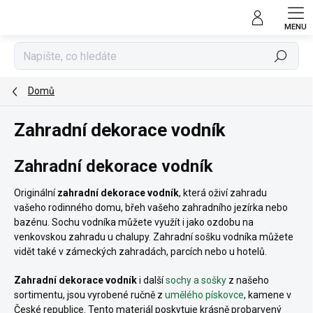
Přejít
na
obsah
Hledat
Domů
Zahradní dekorace vodník
Zahradní dekorace vodník
Originální
zahradní dekorace vodník
, která oživí zahradu
vašeho rodinného domu, břeh vašeho zahradního jezírka nebo
bazénu. Sochu vodníka můžete využít i jako ozdobu na
venkovskou zahradu u chalupy. Zahradní sošku vodníka
můžete
vidět také v zámeckých zahradách, parcích nebo u hotelů.
Zahradní dekorace vodník
i další
sochy a sošky
z našeho
sortimentu, jsou vyrobené ručně z
umělého pískovce
, kamene v
České republice. Tento materiál poskytuje krásně probarvený