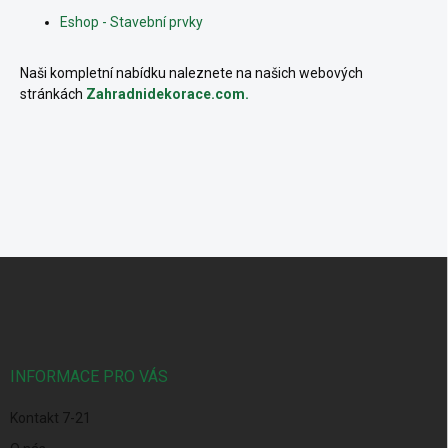
Eshop - Stavební prvky
Naši kompletní nabídku naleznete na našich webových
stránkách
Zahradnidekorace.com.
Z
á
p
a
t
í
INFORMACE PRO VÁS
Kontakt 7-21