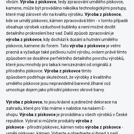
vlivům.
Výroba z pískovce
, tedy zpracování umělého pískovce,
kamene, může být prováděno několika technologickými postupy,
které mají zároveň vliv na kvalitu výrobku.
Výroba z pískovce
,
kde se umělý
pískovec, kámen zpracovává litím - v tomto případě
obsahuje výrobek vzduchové bublinky a není možné docílit
detailního prokreslení bez vad. Další způsob zpracování je
výroba z pískovce
, kdy dochází k dusání a hutnění umělého
pískovce, kamene do forem. Tato
výroba z pískovce
je velmi
pracná a vyžaduje také pečlivou ruční výrobu, ovšem právě tímto
způsobem se dosáhne perfektního detailního povrchu výrobků,
které jsou mnohdy pro laika k nerozeznání od originálů z
přírodního pískovce.
Výroba z pískovce
tímto
způsobem podtrhuje skutečnost, že výrobky z kvalitního
umělého pískovce jsou nepravidelně barevně žíhané což
umocňuje dojem jako přírodní pískovec
okrové barvy.
Výroba z pískovce
, to jsou krásné a jedinečné dekorace na
zahradu, které pro Vás máme v nabídce na našem E-
shopu.
Výroba z pískovce
je prováděna u všech výrobků v České
republice. Vybrat si můžete produkty
výroba z
pískovce
- přírodní pískovec, kámen nebo
výroba z pískovce
-
umělý pískovec, kámen. Vyberte a objednejte si ihned z naší