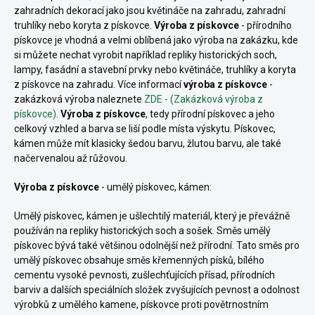
zahradních dekorací jako jsou květináče na zahradu, zahradní
truhlíky nebo koryta z pískovce.
Výroba z pískovce
- přírodního
pískovce je vhodná a velmi oblíbená jako výroba na zakázku, kde
si můžete nechat vyrobit například repliky historických soch,
lampy, fasádní a stavební prvky nebo květináče, truhlíky a koryta
z pískovce na zahradu. Více informací
výroba z pískovce
-
zakázková výroba naleznete
ZDE
- (Zakázková výroba z
pískovce)
.
Výroba z pískovce
, tedy přírodní pískovec a jeho
celkový vzhled a barva se liší podle místa výskytu. Pískovec,
kámen
může mít klasicky šedou barvu, žlutou barvu, ale také
načervenalou až růžovou.
Výroba z pískovce
- umělý pískovec, kámen:
Umělý pískovec, kámen je ušlechtilý materiál, který je převážně
používán na repliky historických soch a sošek. Směs
umělý
pískovec bývá také většinou odolnější než přírodní. Tato směs pro
umělý pískovec obsahuje směs křemenných písků,
bílého
cementu vysoké pevnosti, zušlechťujících přísad, přírodních
barviv a dalších speciálních složek zvyšujících pevnost a odolnost
výrobků z umělého kamene, pískovce proti povětrnostním