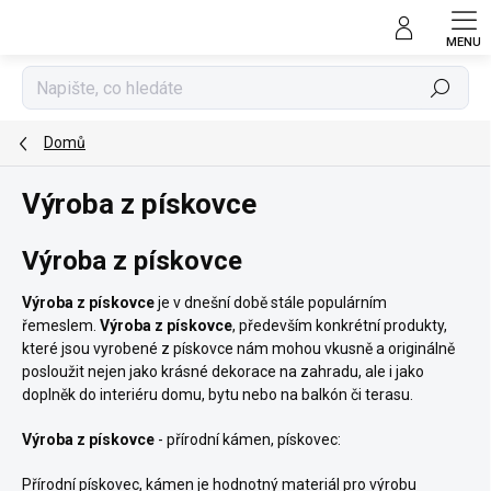
Přejít
na
obsah
Hledat
Domů
Výroba z pískovce
Výroba z pískovce
Výroba z pískovce
je v dnešní době stále populárním
řemeslem.
Výroba z pískovce
, především konkrétní produkty,
které jsou vyrobené z pískovce nám mohou vkusně a originálně
posloužit nejen jako krásné dekorace na zahradu, ale i jako
doplněk do interiéru domu, bytu nebo na balkón či terasu.
Výroba z pískovce
- přírodní kámen, pískovec:
Přírodní pískovec, kámen je hodnotný materiál pro výrobu