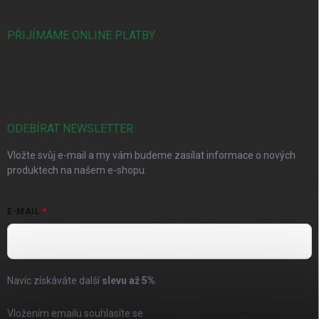
PŘIJÍMÁME ONLINE PLATBY
ODEBÍRAT NEWSLETTER
Vložte svůj e-mail a my vám budeme zasílat informace o nových
produktech na našem e-shopu.
E-MAIL
Navíc získáváte další
slevu až
5%
.
Vložením emailu souhlasíte se
zásadami pro zpracování osobních