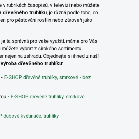
ále v rubrikách časopisů, v televizi nebo můžete
 dřevěného truhlíku
, je různá podle toho, co
jen pro pěstování rostlin nebo zároveň jako
u
je ta správná pro vaše využití, máme pro Vás
si můžete vybrat z širokého sortimentu
er nejen na zahradu. Objednejte si ihned z naší
výroba dřevěného truhlíku
:
 -
E-SHOP dřevěné truhlíky, smrkové - bez
rou -
E-SHOP dřevěné truhlíky, smrkové,
dubové květináče, truhlíky