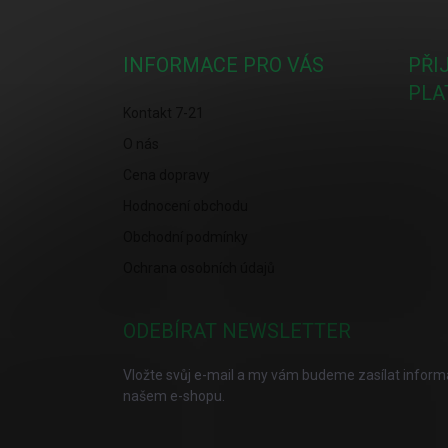
á
p
a
INFORMACE PRO VÁS
PŘI
t
PLA
í
Kontakt 7-21
O nás
Cena dopravy
Hodnocení obchodu
Obchodní podmínky
Ochrana osobních údajů
ODEBÍRAT NEWSLETTER
Vložte svůj e-mail a my vám budeme zasílat infor
našem e-shopu.