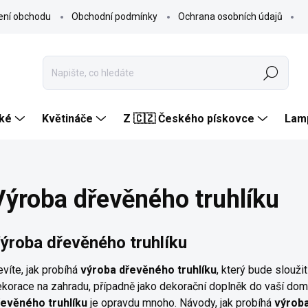
ení obchodu
Obchodní podmínky
Ochrana osobních údajů
Hledat
ké
Květináče
Z 🇨🇿 Českého pískovce
Lam
Výroba dřevěného truhlíku
ýroba dřevěného truhlíku
víte, jak probíhá
výroba dřevěného truhlíku
, který bude sloužit
korace na zahradu, případně jako dekorační doplněk do vaší dom
řevěného truhlíku
je opravdu mnoho. Návody, jak probíhá
výroba