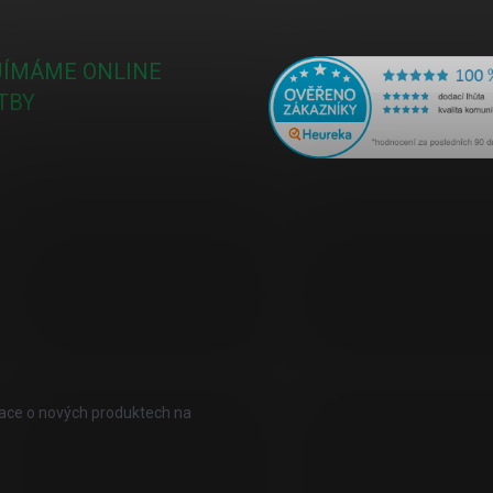
JÍMÁME ONLINE
TBY
mace o nových produktech na