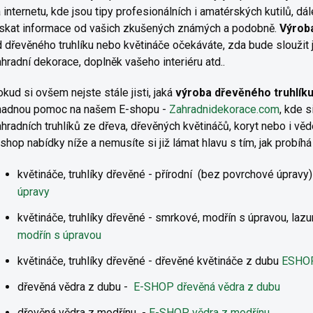
 internetu, kde jsou tipy profesionálních i amatérských kutilů, d
ískat informace od vašich zkušených známých a podobně.
Výroba
 dřevěného truhlíku nebo květináče očekáváte, zda bude sloužit 
hradní dekorace, doplněk vašeho interiéru atd..
kud si ovšem nejste stále jisti, jaká
výroba dřevěného truhlík
nadnou pomoc na našem E-shopu -
Zahradnidekorace.com
, kde 
hradních truhlíků ze dřeva, dřevěných květináčů, koryt nebo i věd
shop nabídky níže a nemusíte si již lámat hlavu s tím, jak probíhá
květináče, truhlíky dřevěné - přírodní (bez povrchové úpravy)
úpravy
květináče, truhlíky dřevěné - smrkové, modřín s úpravou, lazu
modřín s úpravou
květináče, truhlíky dřevěné - dřevěné květináče z dubu
ESHOP 
dřevěná vědra z dubu -
E-SHOP dřevěná vědra z dubu
dřevěná vědra z modřínu -
E-SHOP vědra z modřínu