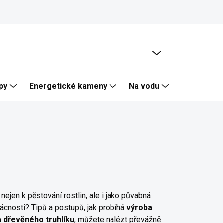
PRÁZDNÝ KOŠÍK
NÁKUPNÍ
KOŠÍK
py
Energetické kameny
Na vodu
Skalka, Zí
 nejen k pěstování rostlin, ale i jako půvabná
ácnosti? Tipů a postupů, jak probíhá
výroba
 dřevěného truhlíku
, můžete nalézt převážně