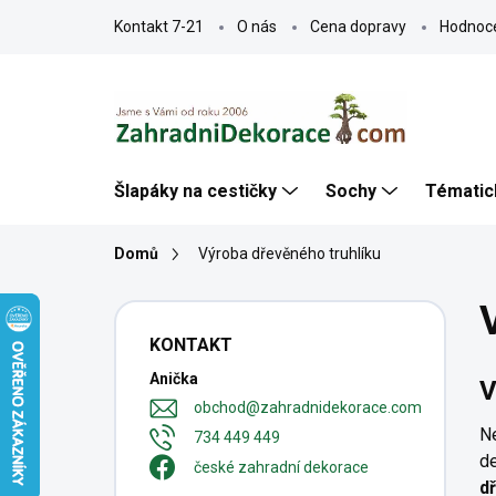
Přejít
Kontakt 7-21
O nás
Cena dopravy
Hodnoc
na
obsah
Šlapáky na cestičky
Sochy
Tématic
Domů
Výroba dřevěného truhlíku
P
o
KONTAKT
s
Anička
t
V
r
obchod
@
zahradnidekorace.com
a
Ne
734 449 449
n
de
české zahradní dekorace
n
d