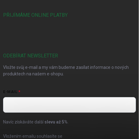
PŘIJÍMÁME ONLINE PLATBY
ODEBÍRAT NEWSLETTER
Vložte svůj e-mail a my vám budeme zasílat informace o nových
produktech na našem e-shopu.
E-MAIL
Navíc získáváte další
slevu až
5%
.
Vložením emailu souhlasíte se
zásadami pro zpracování osobních