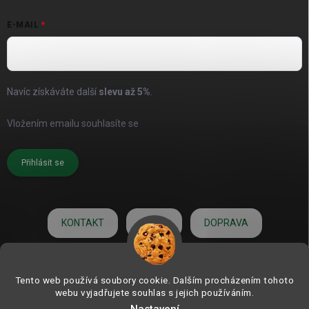
E-MAIL
Navíc získáváte další
slevu až
5%
.
Vložením emailu souhlasíte se
zásadami pro zpracování osobních
údajů
Přihlásit se
KONTAKT
O NÁS
DOPRAVA
HODNOCENÍ
Tento web používá soubory cookie. Dalším procházením tohoto
webu vyjadřujete souhlas s jejich používáním.