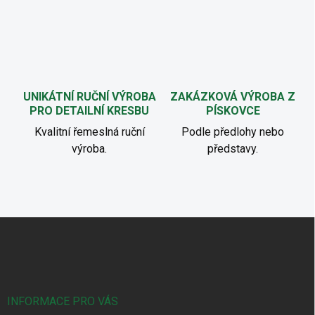
UNIKÁTNÍ RUČNÍ VÝROBA
ZAKÁZKOVÁ VÝROBA Z
PRO DETAILNÍ KRESBU
PÍSKOVCE
Kvalitní řemeslná ruční
Podle předlohy nebo
výroba.
představy.
Z
á
p
a
t
í
INFORMACE PRO VÁS