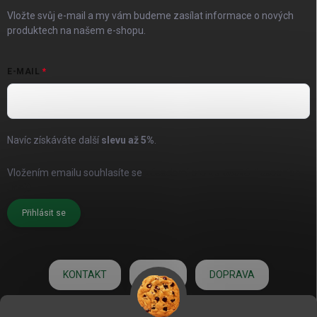
Vložte svůj e-mail a my vám budeme zasílat informace o nových
produktech na našem e-shopu.
E-MAIL
Navíc získáváte další
slevu až
5%
.
Vložením emailu souhlasíte se
zásadami pro zpracování osobních
údajů
Přihlásit se
KONTAKT
O NÁS
DOPRAVA
HODNOCENÍ