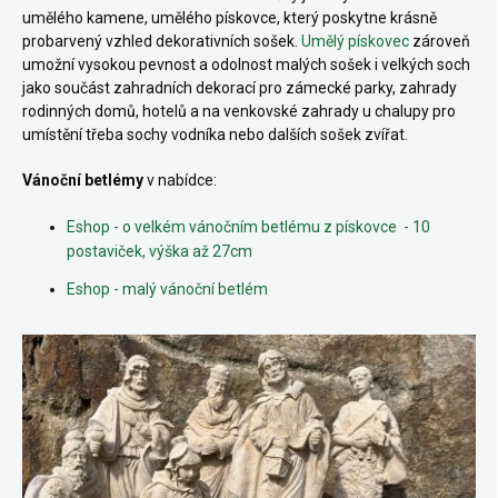
umělého kamene, umělého pískovce, který poskytne krásně
probarvený vzhled dekorativních sošek.
Umělý pískovec
zároveň
umožní vysokou pevnost a odolnost malých sošek i velkých soch
jako součást zahradních dekorací pro zámecké parky, zahrady
rodinných domů, hotelů a na venkovské zahrady u chalupy pro
umístění třeba sochy vodníka nebo dalších sošek zvířat.
Vánoční betlémy
v nabídce:
Eshop - o velkém vánočním betlému z pískovce - 10
postaviček, výška až 27cm
Eshop - malý vánoční betlém