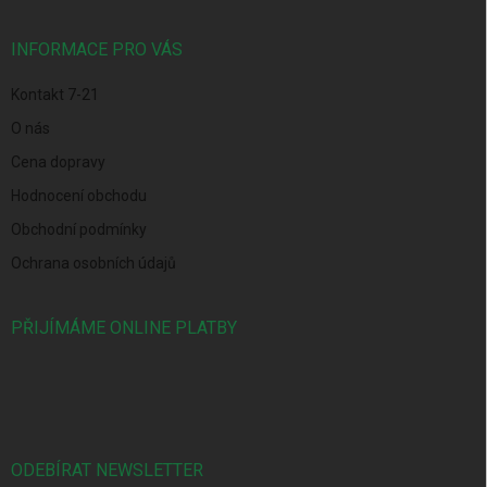
a
t
í
INFORMACE PRO VÁS
Kontakt 7-21
O nás
Cena dopravy
Hodnocení obchodu
Obchodní podmínky
Ochrana osobních údajů
PŘIJÍMÁME ONLINE PLATBY
ODEBÍRAT NEWSLETTER