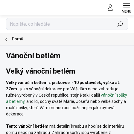
Přejít
na
obsah
Hledat
Domů
Vánoční betlém
Velký vánoční betlém
Velký vánoční betlém z
pískovce
-
10 postaviček, výška až
27cm
- jako vánoční dekorace pro Váš dům nebo zahradu je
ručně vyrobený v České republice, stejně tak i další
vánoční sošky
a betlémy
, andílci, sochy svaté Marie, Josefa nebo velké sochy a
malé sošky, které Vám mohou posloužit nejen jako bytová
dekorace.
Tento vánoční betlém
má detailní kresbu a hodí se do interiéru
domu nebo na zahradu. Zahradní sošky jsou vyrobené z