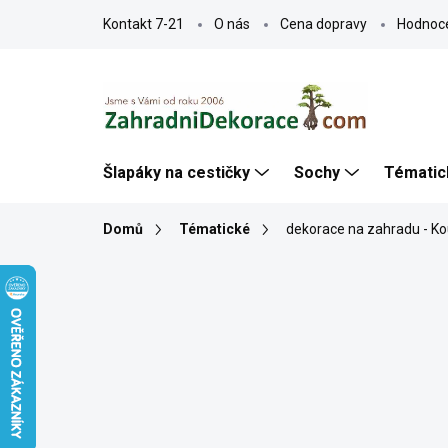
Přejít
Kontakt 7-21
O nás
Cena dopravy
Hodnoc
na
obsah
Šlapáky na cestičky
Sochy
Tématic
Domů
Tématické
dekorace na zahradu - Ko