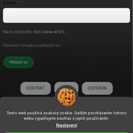
E-MAIL
Navíc získáváte další
slevu až
5%
.
Vložením emailu souhlasíte se
zásadami pro zpracování osobních
údajů
Přihlásit se
KONTAKT
O NÁS
DOPRAVA
HODNOCENÍ
Tento web používá soubory cookie. Dalším procházením tohoto
webu vyjadřujete souhlas s jejich používáním.
Nastavení
Copyright 2026
ZAHRADNÍ DEKORACE.com | od roku 2006
. Všechna práva
vyhrazena.