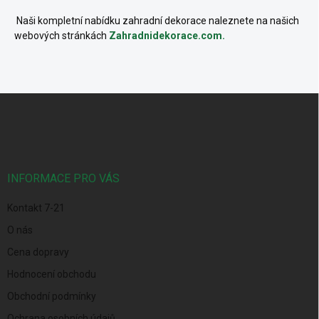
Naši kompletní nabídku zahradní dekorace naleznete na našich
webových stránkách
Zahradnidekorace.com.
Z
á
p
a
t
í
INFORMACE PRO VÁS
Kontakt 7-21
O nás
Cena dopravy
Hodnocení obchodu
Obchodní podmínky
Ochrana osobních údajů