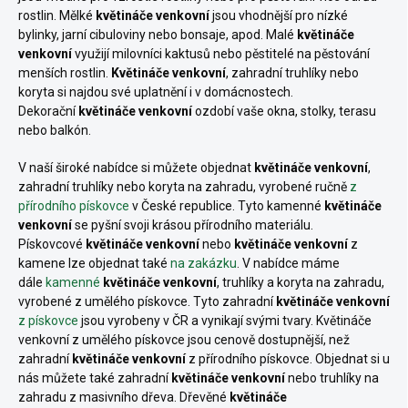
rostlin. Mělké
květináče venkovní
jsou vhodnější pro nízké
bylinky, jarní cibuloviny nebo bonsaje, apod. Malé
květináče
venkovní
využijí milovníci kaktusů nebo pěstitelé na pěstování
menších rostlin.
Květináče venkovní
, zahradní truhlíky nebo
koryta
si najdou své uplatnění i v domácnostech.
Dekorační
květináče venkovní
ozdobí vaše okna, stolky, terasu
nebo balkón.
V naší široké nabídce si můžete objednat
květináče
venkovní
,
zahradní truhlíky nebo koryta
na zahradu, vyrobené ručně
z
přírodního pískovce
v České republice. Tyto kamenné
květináče
venkovní
se pyšní svoji krásou přírodního materiálu.
Pískovcové
květináče venkovní
nebo
květináče venkovní
z
kamene lze objednat také
na zakázku
. V nabídce máme
dále
kamenné
květináče
venkovní
, truhlíky a koryta
na zahradu,
vyrobené z umělého pískovce. Tyto zahradní
květináče venkovní
z pískovce
jsou vyrobeny v ČR a vynikají svými tvary. Květináče
venkovní z umělého pískovce jsou cenově dostupnější, než
zahradní
květináče venkovní
z přírodního pískovce. Objednat si u
nás můžete také zahradní
květináče venkovní
nebo truhlíky na
zahradu z masivního dřeva. Dřevěné
květináče