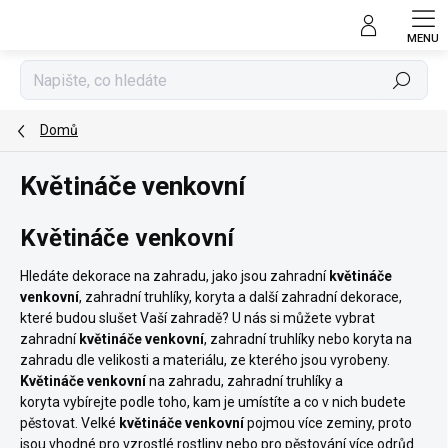
Přejít
na
obsah
Hledat
Domů
Květináče venkovní
Květináče venkovní
Hledáte dekorace na zahradu, jako jsou zahradní
květináče
venkovní
, zahradní truhlíky, koryta a další zahradní dekorace,
které budou slušet Vaší zahradě? U nás si můžete vybrat
zahradní
květináče venkovní
, zahradní truhlíky nebo koryta na
zahradu dle velikosti a materiálu, ze kterého jsou vyrobeny.
Květináče venkovní
na zahradu, zahradní truhlíky a
koryta vybírejte podle toho, kam je umístíte a co v nich budete
pěstovat. Velké
květináče venkovní
pojmou více zeminy, proto
jsou vhodné pro vzrostlé rostliny nebo pro pěstování více odrůd