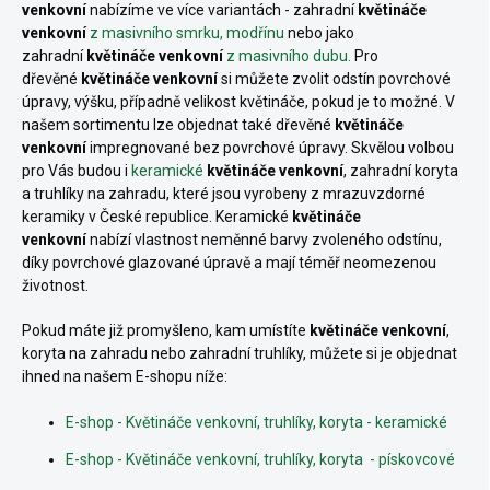
venkovní
nabízíme ve více variantách - zahradní
květináče
venkovní
z masivního smrku, modřínu
nebo jako
zahradní
květináče venkovní
z masivního dubu.
Pro
dřevěné
květináče venkovní
si můžete zvolit odstín povrchové
úpravy, výšku, případně velikost květináče, pokud je to možné. V
našem sortimentu lze objednat také dřevěné
květináče
venkovní
impregnované bez povrchové úpravy. Skvělou volbou
pro Vás budou i
keramické
květináče venkovní
, zahradní koryta
a truhlíky na zahradu, které jsou vyrobeny z mrazuvzdorné
keramiky v České republice. Keramické
květináče
venkovní
nabízí vlastnost neměnné barvy zvoleného odstínu,
díky povrchové glazované úpravě a mají téměř neomezenou
životnost.
Pokud máte již promyšleno, kam umístíte
květináče venkovní
,
koryta na zahradu nebo zahradní truhlíky, můžete si je objednat
ihned na našem E-shopu níže:
E-shop - Květináče venkovní, truhlíky, koryta - keramické
E-shop - Květináče venkovní, truhlíky, koryta - pískovcové