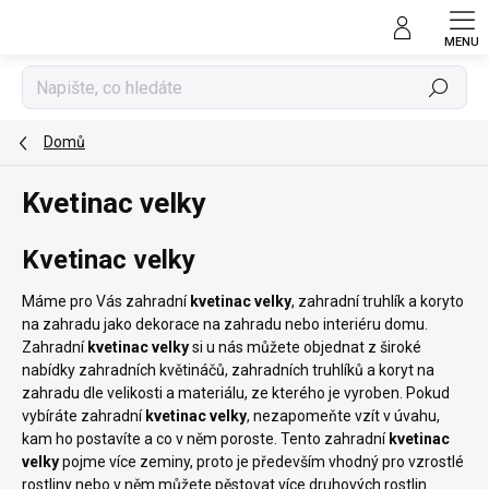
Přejít
na
obsah
Hledat
Domů
Kvetinac velky
Kvetinac velky
Máme pro Vás zahradní
kvetinac velky
, zahradní truhlík a koryto
na zahradu jako dekorace na zahradu nebo interiéru domu.
Zahradní
kvetinac velky
si u nás můžete objednat z široké
nabídky zahradních květináčů, zahradních truhlíků a koryt na
zahradu dle velikosti a materiálu, ze kterého je vyroben. Pokud
vybíráte zahradní
kvetinac velky
, nezapomeňte vzít v úvahu,
kam ho postavíte a co v něm poroste. Tento zahradní
kvetinac
velky
pojme více zeminy, proto je především vhodný pro vzrostlé
rostliny nebo v něm můžete pěstovat více druhových rostlin.