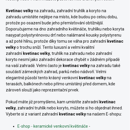
Kvetinac velky
na zahradu, zahradní truhlík a koryto na
zahradu umístěte nejlépe na místo, kde budou po celou dobu,
protože po osazení bude jeho přemísťování obtížnější.
Doporučujeme na dno zahradního květináče, truhlíku nebo koryta
nasypat polystyrénovou drť nebo nalámané kousky polystyrenu
a až poté hlínu, protože díky tomu se váha pro zahradní
kvetinac
velky
o trochu sníží. Tento luxusní a velmi kvalitní
zahradní
kvetinac velky
, truhlík na zahradu nebo zahradní
koryto nesmí jako zahradní dekorace chybět v žádném případě
na vaší zahradě. Velmi často je
kvetinac velky
na zahradu také
součástí zámeckých zahrad, parků nebo nádvoří. Velmi
elegantně působí tento krásný venkovní
kvetinac velky
na
terasách, balkónech nebo přímo umístěný před domem, kde
zároveň slouží jako reprezentační prvek.
Pokud máte již promyšleno, kam umístíte zahradní
kvetinac
velky
, zahradní truhlík nebo koryto, můžete si ho objednat ihned.
Vyberte si z variant zahradní
kvetinac velky
na našem E-shopu:
E-shop - keramické venkovní květináče
-