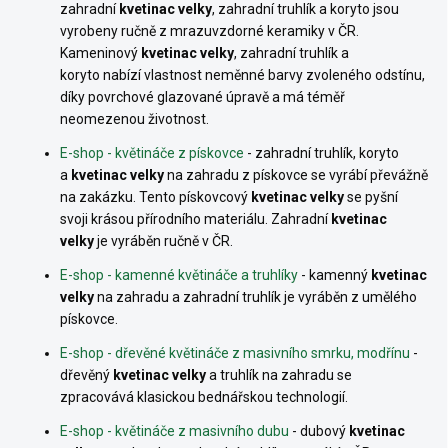
zahradní
kvetinac velky
, zahradní truhlík a koryto jsou
vyrobeny ručně z mrazuvzdorné keramiky v ČR.
Kameninový
kvetinac velky
, zahradní truhlík a
koryto
nabízí vlastnost neměnné barvy zvoleného odstínu,
díky povrchové glazované úpravě a má téměř
neomezenou životnost.
E-shop - květináče z pískovce
- zahradní truhlík, koryto
a
kvetinac velky
na zahradu
z pískovce se vyrábí převážně
na zakázku. Tento pískovcový
kvetinac velky
se pyšní
svoji krásou přírodního materiálu. Zahradní
kvetinac
velky
je vyráběn ručně v ČR.
E-shop - kamenné květináče a truhlíky
- kamenný
kvetinac
velky
na zahradu a zahradní truhlík je vyráběn z umělého
pískovce.
E-shop - dřevěné květináče z masivního smrku, modřínu
-
dřevěný
kvetinac velky
a truhlík na zahradu
se
zpracovává klasickou bednářskou technologií.
E-shop - květináče z masivního dubu
- dubový
kvetinac