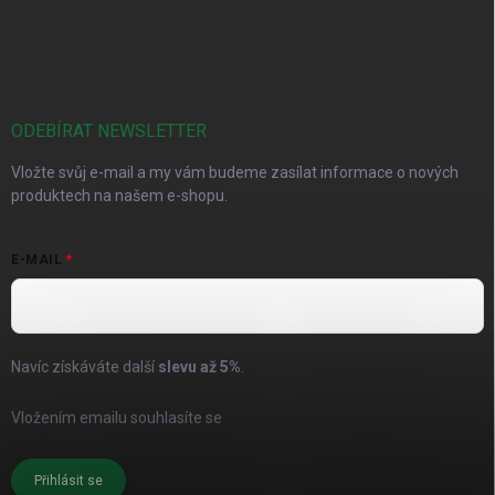
ODEBÍRAT NEWSLETTER
Vložte svůj e-mail a my vám budeme zasílat informace o nových
produktech na našem e-shopu.
E-MAIL
Navíc získáváte další
slevu až
5%
.
Vložením emailu souhlasíte se
zásadami pro zpracování osobních
údajů
Přihlásit se