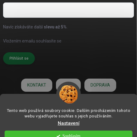
Navíc získáváte další
slevu až
5%
.
Vložením emailu souhlasíte se
zásadami pro zpracování osobních
údajů
Přihlásit se
KONTAKT
O NÁS
DOPRAVA
HODNOCENÍ
Tento web používá soubory cookie. Dalším procházením tohoto
webu vyjadřujete souhlas s jejich používáním.
Nastavení
Copyright 2026
ZAHRADNÍ DEKORACE.com | od roku 2006
. Všechna práva
vyhrazena.
Souhlasím