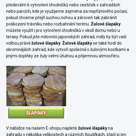
především k vytvoření chodníčků nebo cestiček v zahradách
nebo parcích, kde je využijeme zejména za nepříznivého počasí,
pokud chceme přejít suchou nohou a zároveň tak zabránit
poškození trávníku nebo rozbahnění terénu.
Žulové šlapáky
můžete využít i pro vytvoření chodníčků v okolí domu nebo u
terasy. Pokud jste milovníci japonských zahrad, měly by být vaší
volbou právě
žulové šlapáky
.
Žulové
šlapáky
se také hodí do
skromnějších zahrad, kde vytvoří společně s žulovými kostkami a
jinými doplňky ze žuly velmi útulnou a příjemnou atmosféru.
V nabídce na našem E-shopu najdete
žulové šlapáky
na
zahradu v několika velikostech a různých tloušťkách, stačí si jen