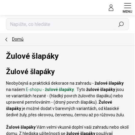
Přejít
na
obsah
Hledat
Domů
Žulové šlapáky
Žulové šlapáky
Neobyčejná a praktická dekorace na zahradu -
žulové
šlapáky
na našem
E-shopu -
žulové šlapáky
.
Tyto
žulové šlapáky
jsou
ve variantách řezané - (hladký povrch žulového šlapáku) nebo
upravené pemrlováním - (drsný povrch šlapáku).
Žulové
šlapáky
je možné dodat v barevných variantách, od klasické
šedivé žuly, přes okrovou, červenou, černou až po růžovou žulu.
Žulové šlapáky
Vám velmi vkusně doplní vaši zahradu nebo okolí
domu. Z hlediska užitečnosti se
žulové šlapáky
používají