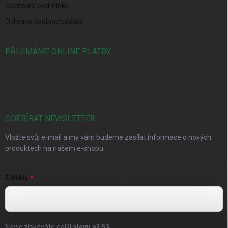
Obchodní podmínky
Ochrana osobních údajů
PŘIJÍMÁME ONLINE PLATBY
ODEBÍRAT NEWSLETTER
Vložte svůj e-mail a my vám budeme zasílat informace o nových
produktech na našem e-shopu.
E-MAIL
Navíc získáváte další
slevu až
5%
.