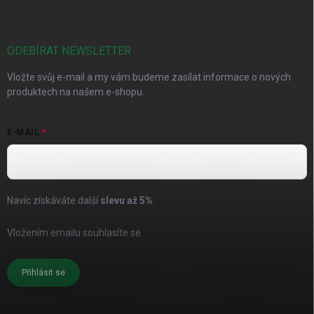
ODEBÍRAT NEWSLETTER
Vložte svůj e-mail a my vám budeme zasílat informace o nových
produktech na našem e-shopu.
E-MAIL
Navíc získáváte další
slevu až
5%
.
Vložením emailu souhlasíte se
zásadami pro zpracování osobních
údajů
Přihlásit se