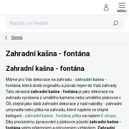
Přejít
na
obsah
Hledat
Domů
Zahradní kašna - fontána
Zahradní kašna - fontána
Máme pro Vás dekorace na zahradu -
zahradní kašna -
fontána
, která dodá originalitu a půvab nejen do Vaší zahrady.
Tato okrasná
zahradní kašna - fontána
je jako dekorace na
zahradu vyrobena z umělého kamene nebo umělého pískovce v
ČR, stejně jako další zahradní dekorace z naší nabídky - zahradní
umyvadla nebo pítka na zahradu, které najdete ve stejné
kategorii -
zahradní kašna - fontána, pítka
na našem
E-shopu
.
Díky preciznímu zpracování z pískovce působí
zahradní kašna -
fontána
velmi příjemným a přirozeným vzhledem.
Zahradní