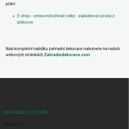
přání:
E-shop - venkovní květináč velký - zakázková výroba z
pískovce
Naši kompletní nabídku zahradní dekorace naleznete na našich
webových stránkách
Zahradnidekorace.com.
Z
á
p
a
t
í
INFORMACE PRO VÁS
Kontakt 7-21