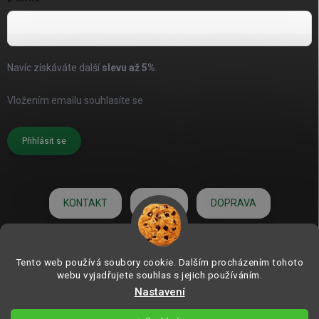
Navíc získáváte další
slevu až
5%
.
Vložením emailu souhlasíte se
zásadami pro zpracování osobních
údajů
Přihlásit se
KONTAKT
O NÁS
DOPRAVA
HODNOCENÍ
Tento web používá soubory cookie. Dalším procházením tohoto
webu vyjadřujete souhlas s jejich používáním.
Nastavení
Copyright 2026
ZAHRADNÍ DEKORACE.com | od roku 2006
. Všechna práva
vyhrazena.