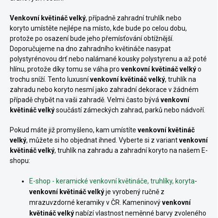
Venkovní květináč velký
, případně zahradní truhlík nebo
koryto umístěte nejlépe na místo, kde bude po celou dobu,
protože po osazení bude jeho přemísťování obtížnější.
Doporučujeme na dno zahradního květináče nasypat
polystyrénovou drť nebo nalámané kousky polystyrenu a až poté
hlínu, protože díky tomu se váha pro
venkovní květináč velký
o
trochu sníží. Tento luxusní
venkovní květináč velký
, truhlík na
zahradu nebo koryto nesmí jako zahradní dekorace v žádném
případě chybět na vaši zahradě. Velmi často bývá
venkovní
květináč velký
součástí zámeckých zahrad, parků nebo nádvoří.
Pokud máte již promyšleno, kam umístíte
venkovní květináč
velký
, můžete si ho objednat ihned. Vyberte si z variant
venkovní
květináč velký
, truhlík na zahradu a zahradní koryto na našem E-
shopu:
E-shop - keramické venkovní květináče, truhlíky, koryta
-
venkovní květináč velký
je vyrobený ručně z
mrazuvzdorné keramiky v ČR. Kameninový
venkovní
květináč velký
nabízí vlastnost neměnné barvy zvoleného