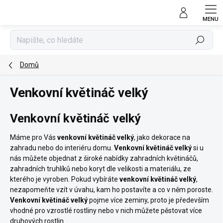
Přejít
na
obsah
Hledat
Domů
Venkovní květináč velký
Venkovní květináč velký
Máme pro Vás
venkovní květináč velký
, jako dekorace na
zahradu nebo do interiéru domu.
Venkovní květináč velký
si u
nás můžete objednat z široké nabídky zahradních květináčů,
zahradních truhlíků nebo koryt dle velikosti a materiálu, ze
kterého je vyroben. Pokud vybíráte
venkovní květináč velký
,
nezapomeňte vzít v úvahu, kam ho postavíte a co v něm poroste.
Venkovní květináč velký
pojme více zeminy, proto je především
vhodné pro vzrostlé rostliny nebo v nich můžete pěstovat více
druhových rostlin.