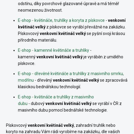
odstínu, díky povrchové glazované úpravě a má téměř
neomezenou životnost.
E-shop - květináče, truhlíky a koryta z pískovce
-
venkovní
květináč velký
z pískovce se vyrábí převážně na zakázku.
Pískovcový
venkovní květináč velký
se pyšní svoji krásou
přírodního materiálu.
E-shop - kamenné květináče a truhlíky
-
kamenný
venkovní květináč velký
je vyráběn z umělého
pískovce.
E-shop - dřevěné květináče a truhlíky z masivního smrku,
modřínu
- dřevěný
venkovní květináč velký
se zpracovává
klasickou bednářskou technologií.
E-shop - květináče a truhlíky z masivního
dubu
- dubový
venkovní květináč velký
se vyrábí v ČR z
masivního dubu pomocí bednářské technologie.
Pískovcový
venkovní květináč velký
, zahradní truhlík nebo
koryto na zahradu
Vám rádi vyrobíme na zakázku, dle vašich