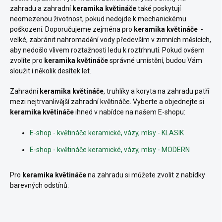
zahradu a zahradní
keramika květináče
také poskytují
neomezenou životnost, pokud nedojde k mechanickému
poškození. Doporučujeme zejména pro
keramika květináče
-
velké, zabránit nahromadění vody především v zimních měsících,
aby nedošlo vlivem roztažnosti ledu k roztrhnutí. Pokud ovšem
zvolíte pro
keramika
květináče
správné umístění, budou Vám
sloužit i několik desítek let.
Zahradní
keramika květináče
, truhlíky a koryta na zahradu
patří
mezi nejtrvanlivější zahradní květináče. Vyberte a objednejte si
keramika květináče
ihned v nabídce na našem E-shopu:
E-shop - květináče keramické, vázy, mísy - KLASIK
E-shop - květináče keramické, vázy, mísy - MODERN
Pro
keramika
květináče
na zahradu
si můžete zvolit z nabídky
barevných odstínů: