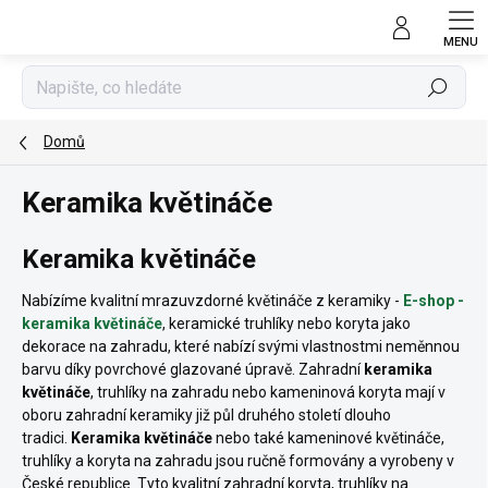
Přejít
na
obsah
Hledat
Domů
Keramika květináče
Keramika květináče
Nabízíme kvalitní mrazuvzdorné květináče z keramiky -
E-shop -
keramika květináče
, keramické truhlíky nebo koryta jako
dekorace na zahradu, které nabízí svými vlastnostmi neměnnou
barvu díky povrchové glazované úpravě. Zahradní
keramika
květináče
, truhlíky na zahradu nebo kameninová koryta mají v
oboru zahradní keramiky již půl druhého století dlouho
tradici.
Keramika květináče
nebo také kameninové květináče,
truhlíky a koryta na zahradu jsou ručně formovány a vyrobeny v
České republice. Tyto kvalitní zahradní koryta, truhlíky na