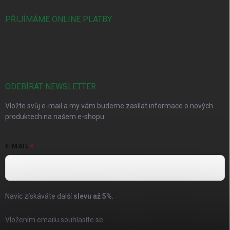
PŘIJÍMÁME ONLINE PLATBY
ODEBÍRAT NEWSLETTER
Vložte svůj e-mail a my vám budeme zasílat informace o nových
produktech na našem e-shopu.
E-MAIL
Navíc získáváte další
slevu až
5%
.
Vložením emailu souhlasíte se
zásadami pro zpracování osobních