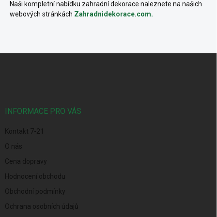
Naši kompletní nabídku zahradní dekorace naleznete na našich
webových stránkách
Zahradnidekorace.com.
Z
á
p
a
t
í
INFORMACE PRO VÁS
Kontakt 7-21
O nás
Cena dopravy
Hodnocení obchodu
Obchodní podmínky
Ochrana osobních údajů